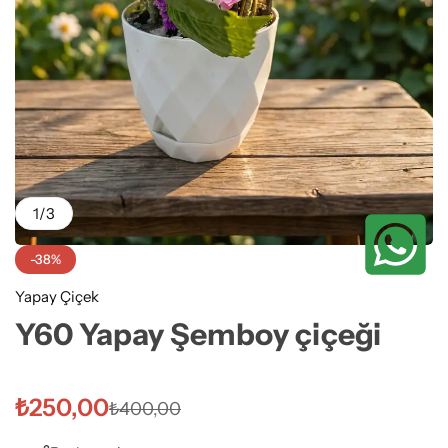
1
/
3
-38%
Yapay Çiçek
Y60 Yapay Şemboy çiçeği
₺
250,00
₺
400,00