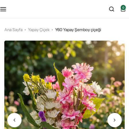
0
VIP Paket
Ana Sayfa
Yapay Çiçek
Y60 Yapay Şemboy çiçeği
LÜKS Paket
Ekonomik Paket
Çakıl Taşı Hizmeti – Dolomit Taşı
Asır Kabir Bakım Peyzaj Galeri