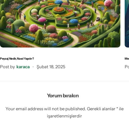
Peyzaj Nedir, Nasıl Yapılır?
Mez
Post by
karaca
Şubat 18, 2025
Po
Yorum bırakın
Your email address will not be published.
Gerekli alanlar
*
ile
işaretlenmişlerdir