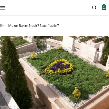
0
VIP Paket
Ev
Mezar Bakım Nedir? Nasıl Yapılır?
LÜKS Paket
Ekonomik Paket
Çakıl Taşı Hizmeti – Dolomit Taşı
Asır Kabir Bakım Peyzaj Galeri