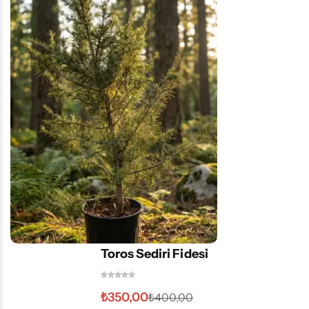
Toros Sediri Fidesi
₺
350,00
₺
400,00