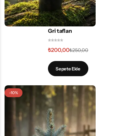
Gri taflan
₺
200,00
₺
250,00
Sepete Ekle
-10%