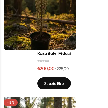
Kara Selvi Fidesi
₺
200,00
₺
225,00
Sepete Ekle
-13%