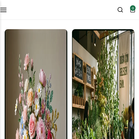
0
VIP Paket
LÜKS Paket
Ekonomik Paket
Çakıl Taşı Hizmeti – Dolomit Taşı
Asır Kabir Bakım Peyzaj Galeri