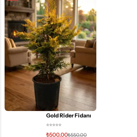
Gold Rider Fidanı
₺
500,00
₺
550,00