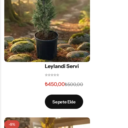
Leylandi Servi
₺
450,00
₺
500,00
Sepete Ekle
-9%